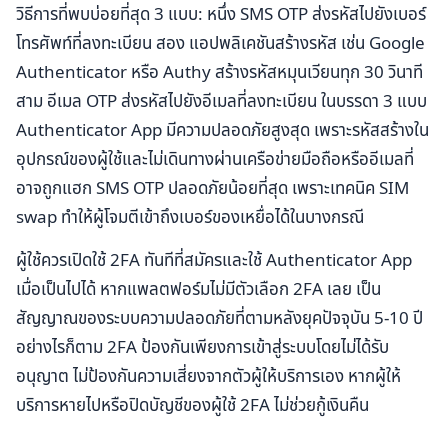
วิธีการที่พบบ่อยที่สุด 3 แบบ: หนึ่ง SMS OTP ส่งรหัสไปยังเบอร์
โทรศัพท์ที่ลงทะเบียน สอง แอปพลิเคชันสร้างรหัส เช่น Google
Authenticator หรือ Authy สร้างรหัสหมุนเวียนทุก 30 วินาที
สาม อีเมล OTP ส่งรหัสไปยังอีเมลที่ลงทะเบียน ในบรรดา 3 แบบ
Authenticator App มีความปลอดภัยสูงสุด เพราะรหัสสร้างใน
อุปกรณ์ของผู้ใช้และไม่เดินทางผ่านเครือข่ายมือถือหรืออีเมลที่
อาจถูกแฮก SMS OTP ปลอดภัยน้อยที่สุด เพราะเทคนิค SIM
swap ทำให้ผู้โจมตีเข้าถึงเบอร์ของเหยื่อได้ในบางกรณี
ผู้ใช้ควรเปิดใช้ 2FA ทันทีที่สมัครและใช้ Authenticator App
เมื่อเป็นไปได้ หากแพลตฟอร์มไม่มีตัวเลือก 2FA เลย เป็น
สัญญาณของระบบความปลอดภัยที่ตามหลังยุคปัจจุบัน 5-10 ปี
อย่างไรก็ตาม 2FA ป้องกันเพียงการเข้าสู่ระบบโดยไม่ได้รับ
อนุญาต ไม่ป้องกันความเสี่ยงจากตัวผู้ให้บริการเอง หากผู้ให้
บริการหายไปหรือปิดบัญชีของผู้ใช้ 2FA ไม่ช่วยกู้เงินคืน