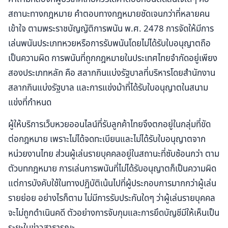
สถานะทางกฎหมาย คำตอบทางกฎหมายชัดเจนกว่าที่หลายคน
เข้าใจ ตามพระราชบัญญัติการพนัน พ.ศ. 2478 การจัดให้มีการ
เล่นพนันประเภทหวยหรือการรับพนันโดยไม่ได้รับใบอนุญาตถือ
เป็นความผิด การพนันที่ถูกกฎหมายในประเทศไทยจำกัดอยู่เพียง
สองประเภทหลัก คือ สลากกินแบ่งรัฐบาลที่บริหารโดยสำนักงาน
สลากกินแบ่งรัฐบาล และการแข่งม้าที่ได้รับใบอนุญาตในสนาม
แข่งที่กำหนด
ผู้ให้บริการเว็บหวยออนไลน์ที่รับลูกค้าไทยจึงตกอยู่ในกลุ่มที่ขัด
ต่อกฎหมาย เพราะไม่ได้จดทะเบียนและไม่ได้รับใบอนุญาตจาก
หน่วยงานไทย ส่วนผู้เล่นรายบุคคลอยู่ในสถานะที่ซับซ้อนกว่า ตาม
ตัวบทกฎหมาย การเล่นการพนันที่ไม่ได้รับอนุญาตก็เป็นความผิด
แต่การบังคับใช้ในทางปฏิบัติเน้นไปที่ผู้ประกอบการมากกว่าผู้เล่น
รายย่อย อย่างไรก็ตาม ไม่มีการรับประกันใดๆ ว่าผู้เล่นรายบุคคล
จะไม่ถูกดำเนินคดี ตัวอย่างการจับกุมและการยึดบัญชีมีให้เห็นเป็น