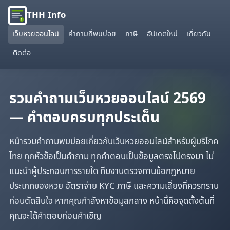
THH Info
เว็บหวยออนไลน์
คำถามที่พบบ่อย
ภาษี
อัปเดตใหม่
เกี่ยวกับ
ติดต่อ
รวมคำถามเว็บหวยออนไลน์ 2569
— คำตอบครบทุกประเด็น
หน้ารวมคำถามพบบ่อยเกี่ยวกับเว็บหวยออนไลน์สำหรับผู้บริโภค
ไทย ทุกหัวข้อเป็นคำถาม ทุกคำตอบเป็นข้อมูลตรงไปตรงมา ไม่
แนะนำผู้ประกอบการรายใด ทีมงานตรวจทานข้อกฎหมาย
ประเภทของหวย อัตราจ่าย KYC ภาษี และความเสี่ยงที่ควรทราบ
ก่อนตัดสินใจ หากคุณกำลังหาข้อมูลกลาง หน้านี้คือจุดตั้งต้นที่
คุณจะได้คำตอบก่อนคำเชิญ