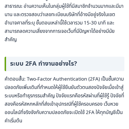
สาธารณะ อ่านความเห็นในกลุ่มผู้ใช้ที่มีสมาชิกจำนวนมากและมีมา
นาน และตรวจสอบว่าเลขทะเบียนบริษัทที่อ้างมีอยู่จริงในเขต
อำนาจศาลที่ระบุ ขั้นตอนเหล่านี้ใช้เวลารวม 15-30 นาที และ
สามารถลดความเสี่ยงจากการเจอเว็บที่มีปัญหาได้อย่างมีนัย
สำคัญ
ระบบ 2FA ทำงานอย่างไร?
คำตอบสั้น: Two-Factor Authentication (2FA) เป็นชั้นความ
ปลอดภัยเพิ่มเติมที่กำหนดให้ผู้ใช้ยืนยันตัวตนสองปัจจัยเมื่อเข้าสู่
ระบบหรือทำธุรกรรมสำคัญ ปัจจัยแรกคือรหัสผ่านที่ผู้ใช้รู้ ปัจจัยที่
สองคือรหัสหกหลักที่ส่งเข้าอุปกรณ์ที่ผู้ใช้ครอบครอง เว็บหวย
ออนไลน์ที่จริงจังกับความปลอดภัยจะเปิดใช้ 2FA ให้ทุกบัญชีเป็น
ค่าเริ่มต้น