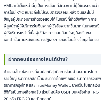
AML. แม้เว็บเหล่านี้ดูเป็นทางเลือกที่สะดวก แต่ผู้ใช้ควรทราบว่า
การไม่มี KYC หมายถึงไม่มีระบบตรวจสอบแหล่งเงินและไม่มี
ข้อมูลผู้ประกอบการที่ตรวจสอบได้ ในกรณีที่เกิดข้อพิพาท การ
พิสูจน์ว่าผู้ให้บริการรับเงินจากผู้ใช้จริงจะยากขึ้นมาก ในบางกรณี
ผู้ให้บริการเหล่านี้เมื่อผู้ใช้ต้องการถอนก้อนใหญ่ก็จะเริ่มขอ
เอกสารในภายหลังและอาจปฏิเสธการถอนโดยอ้างข้อมูลไม่ครบ
ฝากถอนช่องทางไหนได้บ้าง?
คำตอบสั้น: ช่องทางที่พบบ่อยที่สุดคือการโอนผ่านธนาคารไทย
รายใหญ่ ธนาคารกสิกรไทย ธนาคารไทยพาณิชย์ ธนาคารกรุงเทพ
ธนาคารกรุงไทย และ TrueMoney Wallet. บางเว็บรับสกุลเงิน
ดิจิทัลเป็นทางเลือกเสริม ส่วนใหญ่คือ USDT บนเครือข่าย TRC-
20 หรือ ERC-20 และบิตคอยน์