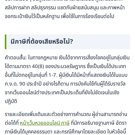
สลิปการฝาก สลิปธุรกรรม แชตกับฝ่ายสนับสนุน และภาพหน้า
จอกระเป๋าเงินไว้เป็นหลักฐาน เพื่อใช้ในการร้องเรียนต่อไป
มีภาษีที่ต้องเสียหรือไม่?
คำตอบสั้น: ในทางกฎหมาย เงินได้จากการเสี่ยงโชคอยู่ในกลุ่มเงิน
ได้ตามมาตรา 40(8) ของประมวลรัษฎากร ซึ่งเป็นเงินได้ประเภท
อื่นที่ไม่ตกอยู่ในกลุ่มที่ 1-7. ผู้มีเงินได้มีหน้าที่แสดงเงินได้ในแบบ
ภ.ง.ด. 90 ประจำปี อย่างไรก็ตาม การบังคับใช้กับผู้ได้รับรางวัล
จากเว็บออนไลน์ต่างประเทศเป็นประเด็นที่ยังไม่ชัดเจนในเชิง
ปฏิบัติ
รายละเอียดเพิ่มเติมและตัวอย่างการคำนวณ ผู้อ่านสามารถอ่าน
ต่อได้ที่
หน้าเว็บหวยออนไลน์ ภาษี
ที่มีการอธิบายฐานภาษี อัตรา
ภาษีเงินได้บุคคลธรรมดา และกรณีศึกษาโดยละเอียด ในหัวข้อนี้