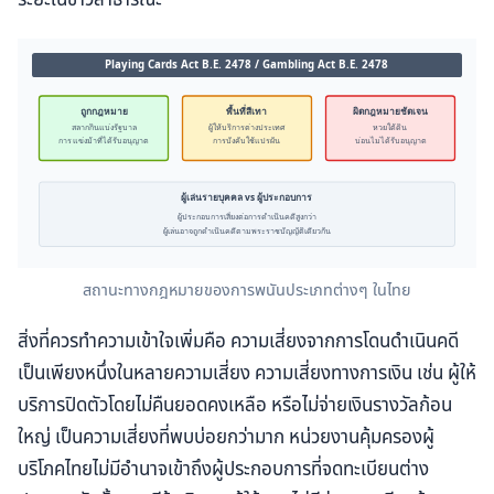
ระยะในข่าวสาธารณะ
สถานะทางกฎหมายของการพนันประเภทต่างๆ ในไทย
สิ่งที่ควรทำความเข้าใจเพิ่มคือ ความเสี่ยงจากการโดนดำเนินคดี
เป็นเพียงหนึ่งในหลายความเสี่ยง ความเสี่ยงทางการเงิน เช่น ผู้ให้
บริการปิดตัวโดยไม่คืนยอดคงเหลือ หรือไม่จ่ายเงินรางวัลก้อน
ใหญ่ เป็นความเสี่ยงที่พบบ่อยกว่ามาก หน่วยงานคุ้มครองผู้
บริโภคไทยไม่มีอำนาจเข้าถึงผู้ประกอบการที่จดทะเบียนต่าง