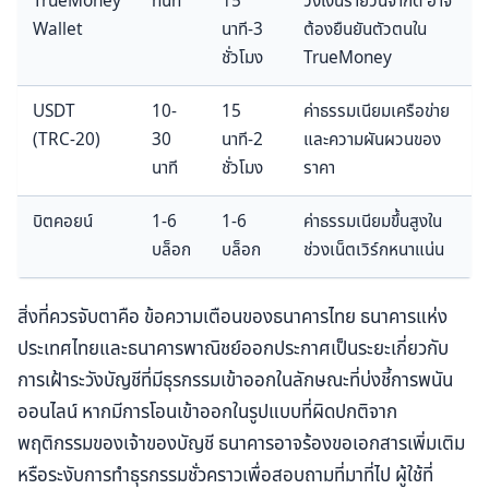
TrueMoney
ทันที
15
วงเงินรายวันจำกัด อาจ
Wallet
นาที-3
ต้องยืนยันตัวตนใน
ชั่วโมง
TrueMoney
USDT
10-
15
ค่าธรรมเนียมเครือข่าย
(TRC-20)
30
นาที-2
และความผันผวนของ
นาที
ชั่วโมง
ราคา
บิตคอยน์
1-6
1-6
ค่าธรรมเนียมขึ้นสูงใน
บล็อก
บล็อก
ช่วงเน็ตเวิร์กหนาแน่น
สิ่งที่ควรจับตาคือ ข้อความเตือนของธนาคารไทย ธนาคารแห่ง
ประเทศไทยและธนาคารพาณิชย์ออกประกาศเป็นระยะเกี่ยวกับ
การเฝ้าระวังบัญชีที่มีธุรกรรมเข้าออกในลักษณะที่บ่งชี้การพนัน
ออนไลน์ หากมีการโอนเข้าออกในรูปแบบที่ผิดปกติจาก
พฤติกรรมของเจ้าของบัญชี ธนาคารอาจร้องขอเอกสารเพิ่มเติม
หรือระงับการทำธุรกรรมชั่วคราวเพื่อสอบถามที่มาที่ไป ผู้ใช้ที่