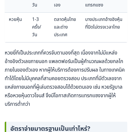
วัน
เอง
แทรกแซง
หวยหุ้น
1-3
ตลาดหุ้นไทย
บางประเภทอ้างอิงหุ้น
ครั้ง/
และต่าง
ที่ปิดไม่ตรงเวลาไทย
วัน
ประเทศ
หวยยี่กีเป็นประเภทที่ควรจับตามองที่สุด เนื่องจากไม่มีแหล่ง
อ้างอิงตัวเลขภายนอก แพลตฟอร์มเป็นผู้คำนวณผลด้วยกลไก
ภายในของตัวเอง หากผู้ให้บริการต้องการปรับผล ในทางเทคนิค
ทำได้โดยไม่มีบุคคลที่สามคอยตรวจสอบ ประเภทที่มีตัวเลขจาก
แหล่งภายนอกที่ผู้เล่นตรวจสอบได้ด้วยตนเอง เช่น หวยรัฐบาล
หรือหวยหุ้นดาวโจนส์ จึงมีโอกาสเกิดการแทรกแซงจากผู้ให้
บริการต่ำกว่า
อัตราจ่ายมาตรฐานเป็นเท่าไหร่?