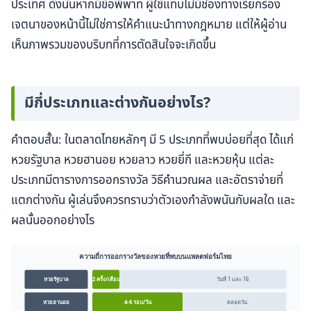
ประเทศ ดังนั้นหากมีข้อพิพาท ผู้ใช้แทบไม่มีช่องทางเรียกร้อง
เจตนาของหน้านี้ไม่ใช่การให้คำแนะนำทางกฎหมาย แต่ให้ผู้อ่าน
เห็นภาพรวมของบริบทที่การตัดสินใจจะเกิดขึ้น
มีกี่ประเภทและต่างกันอย่างไร?
คำตอบสั้น: ในตลาดไทยหลักๆ มี 5 ประเภทที่พบบ่อยที่สุด ได้แก่
หวยรัฐบาล หวยฮานอย หวยลาว หวยยี่กี และหวยหุ้น แต่ละ
ประเภทมีตารางการออกรางวัล วิธีคำนวณผล และอัตราจ่ายที่
แตกต่างกัน ผู้เล่นจึงควรทราบว่าตัวเองกำลังพนันกับผลใด และ
ผลนั้นออกอย่างไร