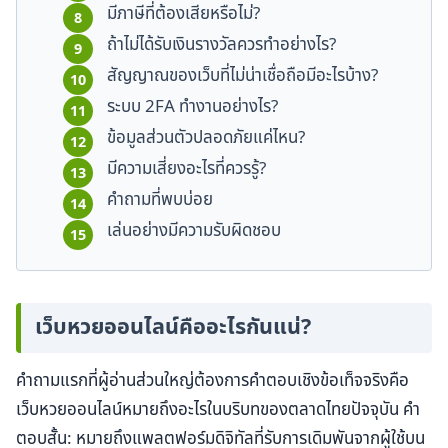
มีภาษีที่ต้องเสียหรือไม่?
ถ้าไม่ได้รับเงินรางวัลควรทำอย่างไร?
สัญญาณของเว็บที่ไม่น่าเชื่อถือมีอะไรบ้าง?
ระบบ 2FA ทำงานอย่างไร?
ข้อมูลส่วนตัวปลอดภัยแค่ไหน?
มีความเสี่ยงอะไรที่ควรรู้?
คำถามที่พบบ่อย
เล่นอย่างมีความรับผิดชอบ
เว็บหวยออนไลน์คืออะไรกันแน่?
คำถามแรกที่ผู้อ่านส่วนใหญ่ต้องการคำตอบเชิงข้อเท็จจริงคือ
เว็บหวยออนไลน์หมายถึงอะไรในบริบทของตลาดไทยปัจจุบัน คำ
ตอบสั้น: หมายถึงแพลตฟอร์มดิจิทัลที่รับการเดิมพันจากผู้ใช้บน