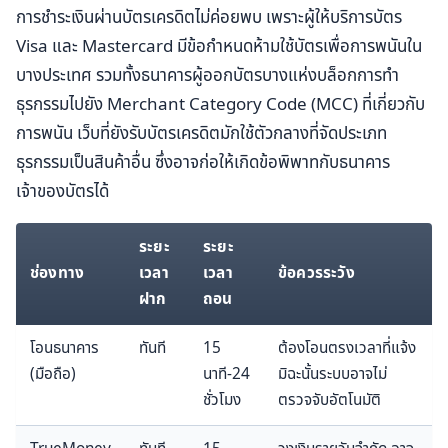
การชำระเงินผ่านบัตรเครดิตไม่ค่อยพบ เพราะผู้ให้บริการบัตร
Visa และ Mastercard มีข้อกำหนดห้ามใช้บัตรเพื่อการพนันใน
บางประเทศ รวมทั้งธนาคารผู้ออกบัตรบางแห่งบล็อกการทำ
ธุรกรรมไปยัง Merchant Category Code (MCC) ที่เกี่ยวกับ
การพนัน เว็บที่ยังรับบัตรเครดิตมักใช้ตัวกลางที่จัดประเภท
ธุรกรรมเป็นสินค้าอื่น ซึ่งอาจก่อให้เกิดข้อพิพาทกับธนาคาร
เจ้าของบัตรได้
ระยะ
ระยะ
ช่องทาง
เวลา
เวลา
ข้อควรระวัง
ฝาก
ถอน
โอนธนาคาร
ทันที
15
ต้องโอนตรงเวลาที่แจ้ง
(มือถือ)
นาที-24
มิฉะนั้นระบบอาจไม่
ชั่วโมง
ตรวจจับอัตโนมัติ