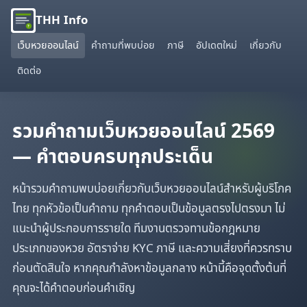
THH Info
เว็บหวยออนไลน์
คำถามที่พบบ่อย
ภาษี
อัปเดตใหม่
เกี่ยวกับ
ติดต่อ
รวมคำถามเว็บหวยออนไลน์ 2569
— คำตอบครบทุกประเด็น
หน้ารวมคำถามพบบ่อยเกี่ยวกับเว็บหวยออนไลน์สำหรับผู้บริโภค
ไทย ทุกหัวข้อเป็นคำถาม ทุกคำตอบเป็นข้อมูลตรงไปตรงมา ไม่
แนะนำผู้ประกอบการรายใด ทีมงานตรวจทานข้อกฎหมาย
ประเภทของหวย อัตราจ่าย KYC ภาษี และความเสี่ยงที่ควรทราบ
ก่อนตัดสินใจ หากคุณกำลังหาข้อมูลกลาง หน้านี้คือจุดตั้งต้นที่
คุณจะได้คำตอบก่อนคำเชิญ