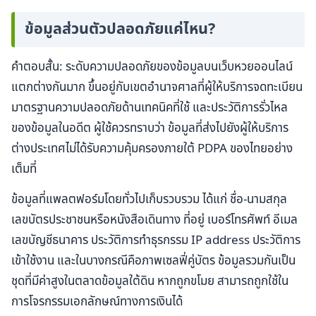
ข้อมูลส่วนตัวปลอดภัยแค่ไหน?
คำตอบสั้น: ระดับความปลอดภัยของข้อมูลบนเว็บหวยออนไลน์
แตกต่างกันมาก ขึ้นอยู่กับเขตอำนาจศาลที่ผู้ให้บริการจดทะเบียน
มาตรฐานความปลอดภัยด้านเทคนิคที่ใช้ และประวัติการรั่วไหล
ของข้อมูลในอดีต ผู้ใช้ควรทราบว่า ข้อมูลที่ส่งไปยังผู้ให้บริการ
ต่างประเทศไม่ได้รับความคุ้มครองภายใต้ PDPA ของไทยอย่าง
เต็มที่
ข้อมูลที่แพลตฟอร์มโดยทั่วไปเก็บรวบรวม ได้แก่ ชื่อ-นามสกุล
เลขบัตรประชาชนหรือหนังสือเดินทาง ที่อยู่ เบอร์โทรศัพท์ อีเมล
เลขบัญชีธนาคาร ประวัติการทำธุรกรรม IP address ประวัติการ
เข้าใช้งาน และในบางกรณีคือภาพเซลฟี่คู่บัตร ข้อมูลรวมกันเป็น
ชุดที่มีค่าสูงในตลาดข้อมูลใต้ดิน หากถูกขโมย สามารถถูกใช้ใน
การโจรกรรมเอกลักษณ์ทางการเงินได้