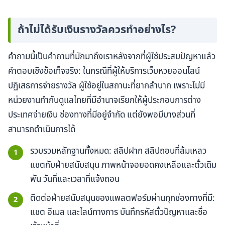
ถ้าไม่ได้รับเงินรางวัลควรทำอย่างไร?
คำถามนี้เป็นคำถามที่มักมาถึงเราหลังจากที่ผู้ใช้ประสบปัญหาแล้ว
คำตอบเชิงข้อเท็จจริง: ในกรณีที่ผู้ให้บริการเว็บหวยออนไลน์
ปฏิเสธการจ่ายรางวัล ผู้ใช้อยู่ในสถานะที่ยากลำบาก เพราะไม่มี
หน่วยงานกำกับดูแลไทยที่มีอำนาจเรียกให้ผู้ประกอบการต่าง
ประเทศจ่ายเงิน ช่องทางที่มีอยู่จำกัด แต่ยังพอมีบางส่วนที่
สามารถดำเนินการได้
รวบรวมหลักฐานทั้งหมด: สลิปฝาก สลิปถอนที่ล้มเหลว
แชตกับฝ่ายสนับสนุน ภาพหน้าจอยอดคงเหลือและตั๋วเดิม
พัน วันที่และเวลาที่แจ้งถอน
ติดต่อฝ่ายสนับสนุนของแพลตฟอร์มผ่านทุกช่องทางที่มี:
แชต อีเมล และไลน์ทางการ บันทึกรหัสตั๋วปัญหาและชื่อ