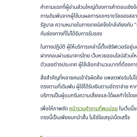
คำถามแรกที่ผู้อ่านส่วนใหญ่ต้องการคำตอบเชิงข
การเดิมพันจากผู้ใช้บนผลการออกรางวัลของสลา
รัฐบาล ความหมายในทางเทคนิคจึงใกล้เคียงกับ "
กับช่องทางที่ไม่ได้รับการรับรอง
ในทางปฏิบัติ ผู้ให้บริการเหล่านี้ตั้งเซิร์ฟเวอ
ฝากถอนผ่านธนาคารไทย เว็บหวยออนไลน์ส่วนใหญ่นำ
ตัวเลขต่างประเทศ ผู้ใช้เลือกจำนวนบาทที่ต้อง
สิ่งสำคัญที่หลายคนเข้าใจผิดคือ แพลตฟอร์มไม่
ตรงตามที่เดิมพัน ผู้ใช้ได้รับเงินตามอัตราจ่าย ห
บริการเป็นผู้แบกรับความเสี่ยงและได้ผลกำไรโดยต
เพื่อให้ภาพชัด
หน้ารวมคำถามที่พบบ่อย
ในเว็บนี
ตรงนี้เป็นเพียงบทนำสั้น ไม่ใช่ข้อสรุปเบ็ดเสร็จ