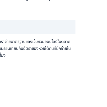
อ อัตราจ่ายมาตรฐานของเว็บหวยออนไลน์ในตลาด
ปรียบเทียบกับอัตราของหวยใต้ดินที่มักจ่ายใน
ี่ยง