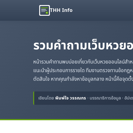
THH Info
รวมคำถามเว็บหวยอ
หน้ารวมคำถามพบบ่อยเกี่ยวกับเว็บหวยออนไลน์สำหรั
แนะนำผู้ประกอบการรายใด ทีมงานตรวจทานข้อกฎหม
ตัดสินใจ หากคุณกำลังหาข้อมูลกลาง หน้านี้คือจุดตั
เขียนโดย
พิมพ์ใจ วรรณกร
· บรรณาธิการข้อมูล · อัป