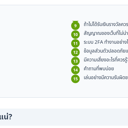
ถ้าไม่ได้รับเงินรางวัลค
สัญญาณของเว็บที่ไม่น่าเ
ระบบ 2FA ทำงานอย่าง
ข้อมูลส่วนตัวปลอดภัยแ
มีความเสี่ยงอะไรที่ควรรู้
คำถามที่พบบ่อย
เล่นอย่างมีความรับผิด
แน่?