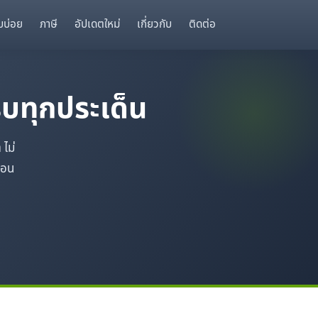
บบ่อย
ภาษี
อัปเดตใหม่
เกี่ยวกับ
ติดต่อ
บทุกประเด็น
ไม่
่อน