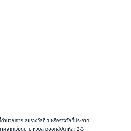
ี่คำนวณจากเลขรางวัลที่ 1 หรือรางวัลที่ประกาศ
ระกาศจากเวียดนาม หวยลาวออกสัปดาห์ละ 2-3