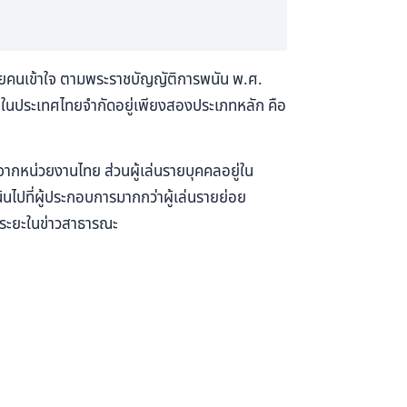
ายคนเข้าใจ ตามพระราชบัญญัติการพนัน พ.ศ.
ยในประเทศไทยจำกัดอยู่เพียงสองประเภทหลัก คือ
ตจากหน่วยงานไทย ส่วนผู้เล่นรายบุคคลอยู่ใน
้นไปที่ผู้ประกอบการมากกว่าผู้เล่นรายย่อย
ป็นระยะในข่าวสาธารณะ