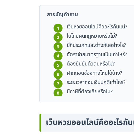
สารบัญคำถาม
เว็บหวยออนไลน์คืออะไรกันแน่?
ในไทยผิดกฎหมายหรือไม่?
มีกี่ประเภทและต่างกันอย่างไร?
อัตราจ่ายมาตรฐานเป็นเท่าไหร่?
ต้องยืนยันตัวตนหรือไม่?
ฝากถอนช่องทางไหนได้บ้าง?
ระยะเวลาถอนเงินปกติเท่าไหร่?
มีภาษีที่ต้องเสียหรือไม่?
เว็บหวยออนไลน์คืออะไรกัน